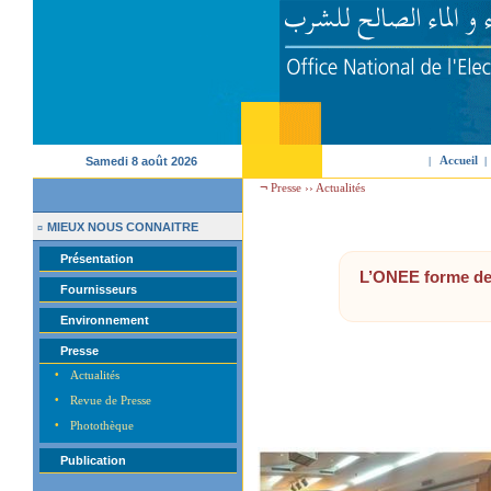
Accueil
Samedi 8 août 2026
|
|
¬
Presse ››
Actualités
MIEUX NOUS CONNAITRE
¤
Présentation
L’ONEE forme des
Fournisseurs
Environnement
Presse
•
Actualités
•
Revue de Presse
•
Photothèque
Publication