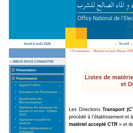
Accueil
Jeudi 6 août 2026
|
|
¬
Fournisseurs ››
Matériel accepté Réseau ON
MIEUX NOUS CONNAITRE
¤
Présentation
Listes de matéri
Fournisseurs
et D
•
Appels d’offres
›
•
Inscription des Fournisseurs
›
•
Qualification des
›
Microentreprises
•
Agrément des entreprises de
›
Les Directions
Transport (C
travaux et services - Edition
2024
procédé à l’établissement et à
•
Agrément et qualité du
›
matériel
matériel accepté CTR
» et d
•
Textes réglementaires et
techniques