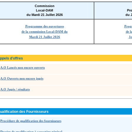
Commission
Local-DAM
Pro
du Mardi 21 Juillet 2026
du J
Programme des ouvertures
Prog
de la commission Local-DAM du
de l
Mardi 21 Juillet 2026
Je
ppels d'offres
A.O Lancés non encore ouverts
A.O Ouverts non encore jugés
A.O Jugés / résultats
ualification des Fournisseurs
Procédure de qualification des fournisseurs
Dossier de qualification à caractère général