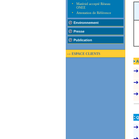
•
Matériel accepté Réseau
ONEE
•
Attestation de Référence
Environnement
Presse
Publication
–›
ESPACE CLIENTS
A
Q