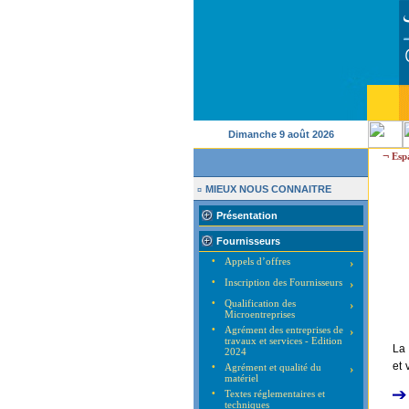
Dimanche 9 août 2026
¬
Esp
MIEUX NOUS CONNAITRE
¤
Présentation
Fournisseurs
•
Appels d’offres
›
•
Inscription des Fournisseurs
›
•
Qualification des
›
Microentreprises
•
Agrément des entreprises de
›
travaux et services - Edition
La 
2024
et 
•
Agrément et qualité du
›
matériel
•
Textes réglementaires et
techniques