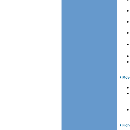
Moy
Fich