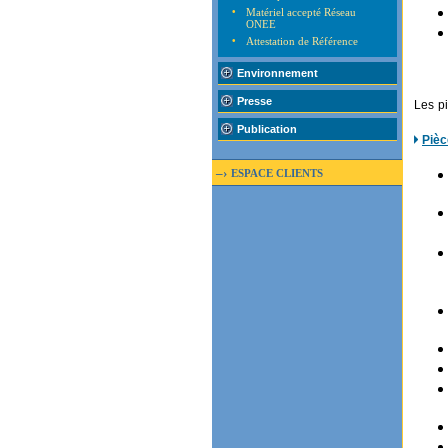
•
Matériel accepté Réseau
ONEE
•
Attestation de Référence
Environnement
Presse
Les pi
Publication
Pièc
–›
ESPACE CLIENTS