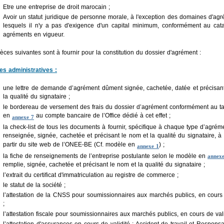
Etre une entreprise de droit marocain ;
Avoir un statut juridique de personne morale, à l'exception des domaines d'ag
lesquels il n'y a pas d'exigence d'un capital minimum, conformément au cat
agréments en vigueur.
èces suivantes sont à fournir pour la constitution du dossier d'agrément :
es administratives :
une lettre de demande d’agrément dûment signée, cachetée, datée et précisan
la qualité du signataire ;
le bordereau de versement des frais du dossier d’agrément conformément au ta
en
au compte bancaire de l’Office dédié à cet effet ;
annexe 7
la check-list de tous les documents à fournir, spécifique à chaque type d’agré
renseignée, signée, cachetée et précisant le nom et la qualité du signataire, à
partir du site web de l’ONEE-BE (Cf. modèle en
) ;
annexe 1
la fiche de renseignements de l’entreprise postulante selon le modèle en
annexe
remplie, signée, cachetée et précisant le nom et la qualité du signataire ;
l’extrait du certificat d'immatriculation au registre de commerce ;
le statut de la société ;
l’attestation de la CNSS pour soumissionnaires aux marchés publics, en cours 
;
l’attestation fiscale pour soumissionnaires aux marchés publics, en cours de vali