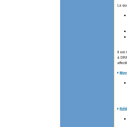
La qua
Il est
à DR/
affect
Moye
Réfé