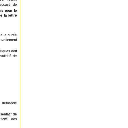
 accusé de
is pour le
 la lettre
e la durée
uvellement
riques doit
validité de
de demande
sentatif de
ticité des