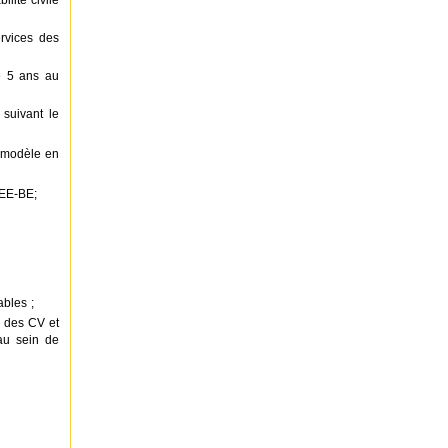
ilité civile
ervices des
de 5 ans au
 suivant le
e modèle en
NEE-BE;
bles ;
 des CV et
l au sein de