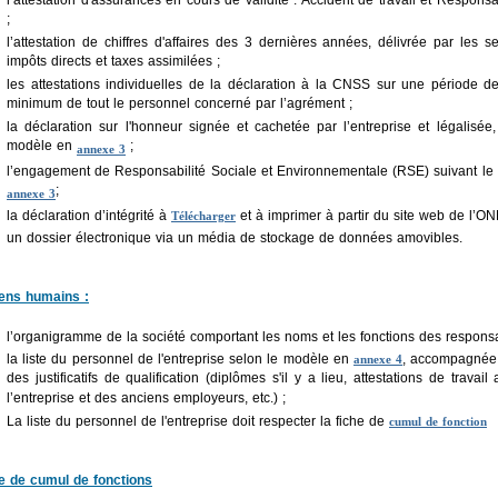
l’attestation d'assurances en cours de validité : Accident de travail et Responsab
;
l’attestation de chiffres d'affaires des 3 dernières années, délivrée par les s
impôts directs et taxes assimilées ;
les attestations individuelles de la déclaration à la CNSS sur une période 
minimum de tout le personnel concerné par l’agrément ;
la déclaration sur l'honneur signée et cachetée par l’entreprise et légalisée,
modèle en
;
annexe 3
l’engagement de Responsabilité Sociale et Environnementale (RSE) suivant l
;
annexe 3
la déclaration d’intégrité à
et à imprimer à partir du site web de l’O
Télécharger
un dossier électronique via un média de stockage de données amovibles.
ens humains :
l’organigramme de la société comportant les noms et les fonctions des responsa
la liste du personnel de l'entreprise selon le modèle en
, accompagnée
annexe 4
des justificatifs de qualification (diplômes s'il y a lieu, attestations de travai
l’entreprise et des anciens employeurs, etc.) ;
La liste du personnel de l'entreprise doit respecter la fiche de
cumul de fonction
e de cumul de fonctions