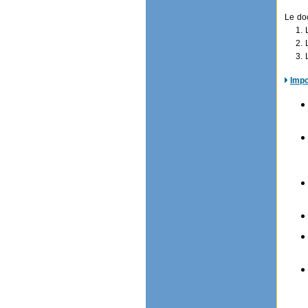
Le doc
1. La
2. La 
3. Le
Impo