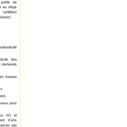
 partie de
er au siège
certifiées
rément ;
uthenticité
ticité des
de demande
des travaux
rs
iers
avaux pour
 aux AO et
ment d’une
 lancés par