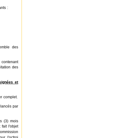
nts :
semble des
 contenant
itation des
signées et
er complet.
 lancés par
is (3) mois
it l'objet
Commission
ur l'octroi