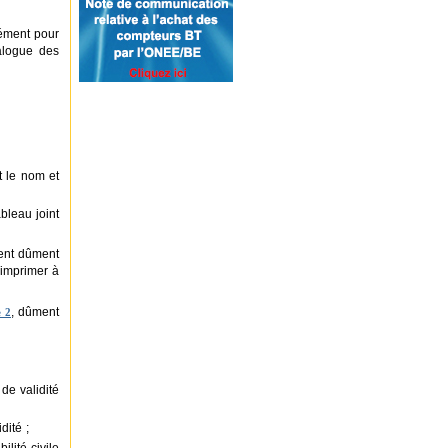
En partenariat avec l’ONEE,
l’Union Arabe de l’Électricité
rément pour
e
tiendra son 9
Congrès du 23
alogue des
au 25 mars à Rabat ...
---------------------
[02/07/2026]
La plage d’El Oualidia
4ème plage parrainée par
t le nom et
l’ONEE à obtenir le label «
Pavillon Bleu » ...
bleau joint
---------------------
ment dûment
[29/06/2026]
 imprimer à
LE RÉSEAU NATIONAL DE
TRANSPORT
D\'ÉLECTRICITÉ SE
, dûment
 2
RENFORCE : L\'ONEE MET
EN SERVICE UNE
NOUVELLE LIGNE
STRATEGIQUE TRES
HAUTE TENSION 400 KV
de validité
ENTRE CHEMAIA ET
MÉDIOUNA ...
dité ;
---------------------