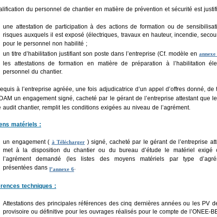
lification du personnel de chantier en matière de prévention et sécurité est justif
une attestation de participation à des actions de formation ou de sensibilisat
risques auxquels il est exposé (électriques, travaux en hauteur, incendie, secour
pour le personnel non habilité ;
un titre d’habilitation justifiant son poste dans l’entreprise (Cf. modèle en
annexe
les attestations de formation en matière de préparation à l’habilitation él
personnel du chantier.
 requis à l’entreprise agréée, une fois adjudicatrice d’un appel d’offres donné, de
DAM un engagement signé, cacheté par le gérant de l’entreprise attestant que l
é audit chantier, remplit les conditions exigées au niveau de l’agrément.
ns matériels :
un engagement (
) signé, cacheté par le gérant de l’entreprise att
à Télécharger
met à la disposition du chantier ou du bureau d’étude le matériel exigé 
l’agrément demandé (les listes des moyens matériels par type d’agré
présentées dans
.
l’annexe 6
rences techniques :
Attestations des principales références des cinq dernières années ou les PV d
provisoire ou définitive pour les ouvrages réalisés pour le compte de l’ONEE-B