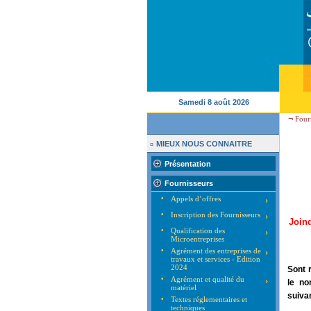
Samedi 8 août 2026
¬
Fourn
MIEUX NOUS CONNAITRE
¤
Présentation
Fournisseurs
•
Appels d’offres
›
•
Inscription des Fournisseurs
›
Join
•
Qualification des
›
Microentreprises
•
Agrément des entreprises de
›
travaux et services - Edition
2024
Sont 
•
Agrément et qualité du
›
le no
matériel
suiva
•
Textes réglementaires et
techniques