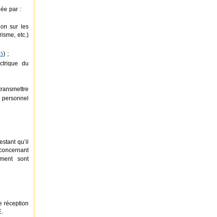
iée par :
ion sur les
isme, etc.)
) ;
 5
ectrique du
 transmettre
e personnel
estant qu’il
concernant
ment sont
e réception
E.