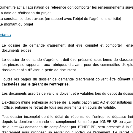
ument relatif à l’attestation de référence doit comporter les renseignements suiva
 date de réalisation du projet
consistance des travaux (en rapport avec l’objet de l’agrément sollicité)
 montant du projet
rtant :
Le dossier de demande d'agrément doit être complet et comporter l'en
documents exigés.
Le dossier de demande d'agrément doit être présenté sous forme de classeur
les pièces se rapportant aux rubriques ci-avant, pour des commodités d'explo
dossiers et afin d'éviter la perte de document.
Toutes les pages du dossier de demande d'agrément doivent être
dûment 
cachetées par le gérant de l'entreprise.
Les documents assortis de validité doivent être valables lors du dépôt du dossi
L’exclusion d’une entreprise agréée de la participation aux AO et consultations
l’Office, entraîne le retrait de tous ses agréments en cours de validité.
Tout dossier incomplet dont le délai de réponse de I’entreprise dépasse tro
depuis la demière demande de complément formulée par I'ONEE-BE ou ayant fa
de quatre (4) demandes de complément par l'ONEE-BE, sera présenté à la 
d'agrément pour proposer un regret pour l'octroi de l'agrément. Le regret po