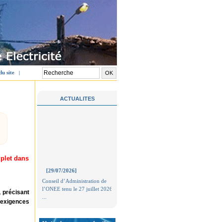
du site
|
ACTUALITES
plet dans
[29/07/2026]
Conseil d’Administration de
l’ONEE tenu le 27 juillet 2026
...
 précisant
 exigences
---------------------
[20/07/2026]