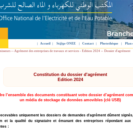
Accueil
St@ge ONEE
Contact
Photothèque
Plan 
|
|
|
|
|
isseurs ››
Agrément des entreprises de travaux et services - Edition 2024 ››
Dossier d'agrément
Constitution du dossier d'agrément
Edition 2024
dre l’ensemble des documents constituant votre dossier d’agrément com
un média de stockage de données amovibles (clé USB)
recevables uniquement les dossiers de demandes d'agrément dûment signés,
m et la qualité du signataire et émanant des entreprises répondant aux
ntes :